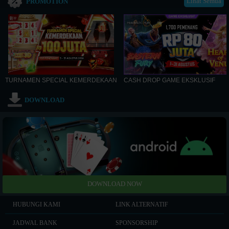
Lihat Semua
PROMOTION
TURNAMEN SPECIAL KEMERDEKAAN
CASH DROP GAME EKSKLUSIF
DOWNLOAD
HUBUNGI KAMI
LINK ALTERNATIF
JADWAL BANK
SPONSORSHIP