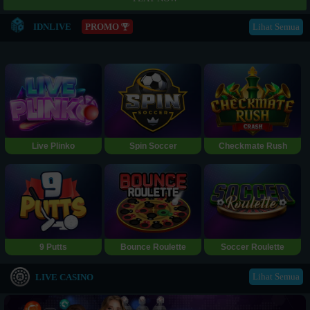
PROMO
IDNLIVE
Lihat Semua
Live Plinko
Spin Soccer
Checkmate Rush
9 Putts
Bounce Roulette
Soccer Roulette
Lihat Semua
LIVE CASINO