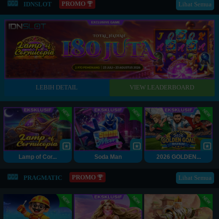
PROMO
IDNSLOT
Lihat Semua
Lamp of Cor...
Soda Man
2026 GOLDEN...
PROMO
PRAGMATIC
Lihat Semua