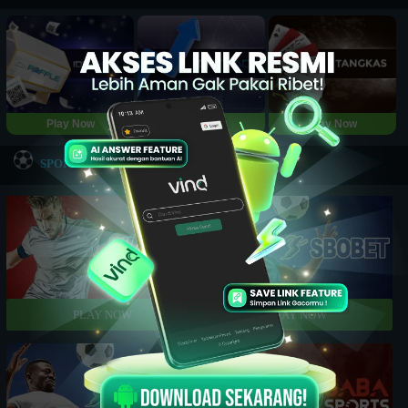
Play Now
Play Now
Play Now
NEW
SPORTBOOK