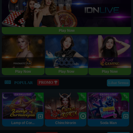
Play Now
Play Now
Play Now
Play Now
PROMO
POPULAR
Lihat Semua
Lamp of Cor...
Chinchirorin
Soda Man