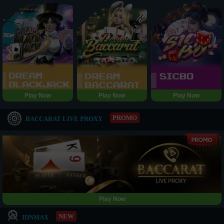
Play Now
Play Now
Play Now
PROMO
BACCARAT LIVE PROXY
Play Now
NEW
IDNMAX