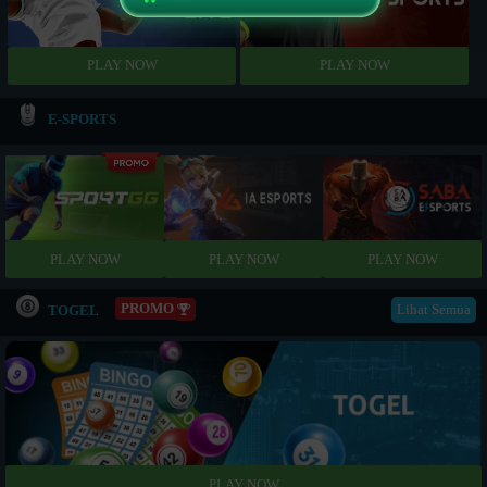
E-SPORTS
PROMO
Lihat Semua
TOGEL