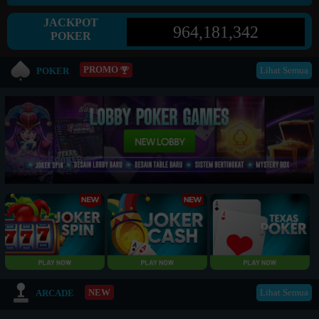
JACKPOT
© 2026 NagaPoker. All Rights Reserved | 18+
964,181,342
POKER
PROMO
Lihat Semua
POKER
Lihat Semua
NEW
ARCADE